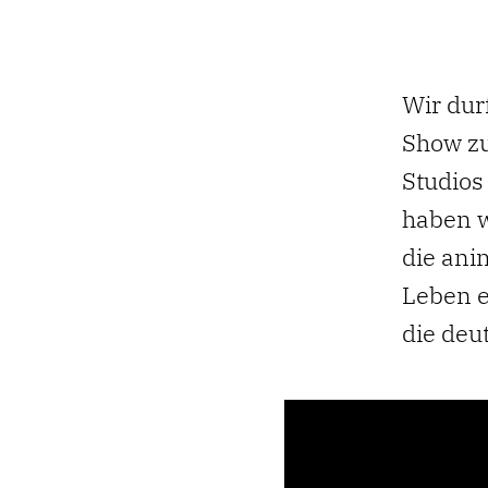
Wir dur
Show zu
Studios
haben w
die ani
Leben e
die deu
Norm's Ol