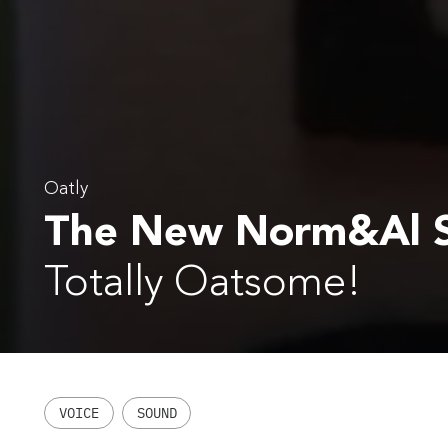
Oatly
The New Norm&Al 
Totally Oatsome!
VOICE
SOUND