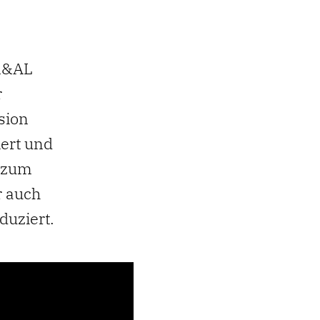
rm&AL
r
sion
iert und
h zum
r auch
duziert.