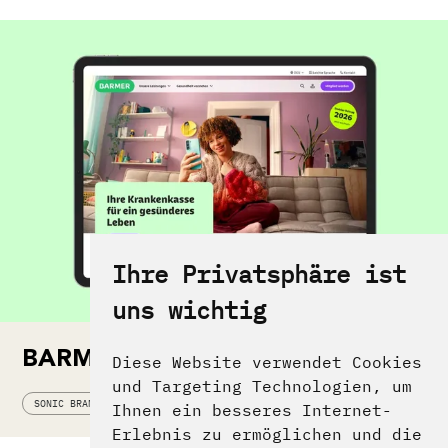
Ihre Privatsphäre ist
uns wichtig
BARMER Sonic Branding
Diese Website verwendet Cookies
und Targeting Technologien, um
SONIC BRANDING
SOUND LOGO
VOICE
AUDIO UX
Ihnen ein besseres Internet-
Erlebnis zu ermöglichen und die